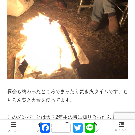
宴会も終わったところでまったり焚き火タイムです。も
ちろん焚き火台を使ってます。
このメンバーとは大学2年生の時に知り合ったんです
F
T
L
が、それ以来ずっと一緒に行動している友達です。学生
a
w
i
メニュー
ホーム
検索
トップ
サイドバー
時代の思い出を語りながら最高の夜を過ごしました。
c
i
n