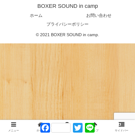
BOXER SOUND in camp
ホーム
お問い合わせ
プライバシーポリシー
© 2021 BOXER SOUND in camp.
F
T
L
a
w
i
メニュー
ホーム
検索
トップ
サイドバー
c
i
n