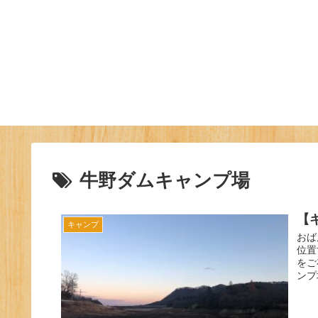
牛野ダムキャンプ場
【
キャンプ
おば
位置
をご
ンプ